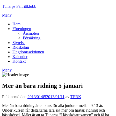
Tunarps Fältrittklubb
Meny
Hem
Föreningen
Årsmöten
Försäkring
Styrelse
Ridskolan
Ungdomssektionen
Kalender
Kontakt
Meny
Mer än bara ridning 5 januari
Publicerad den
2013/01/05
2013/01/11
av
TFRK
Mer än bara ridning är en kurs för alla juniorer mellan 9-13 år.
Under kursen får deltagarna lära sig mer om hästar, ridning och
hästskötsel. Målet är att ta Tunarps ”Hästskötarexamen” och få ha