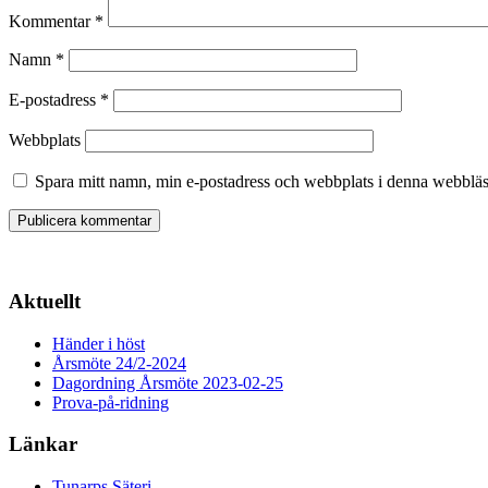
Kommentar
*
Namn
*
E-postadress
*
Webbplats
Spara mitt namn, min e-postadress och webbplats i denna webbläsa
Aktuellt
Händer i höst
Årsmöte 24/2-2024
Dagordning Årsmöte 2023-02-25
Prova-på-ridning
Länkar
Tunarps Säteri