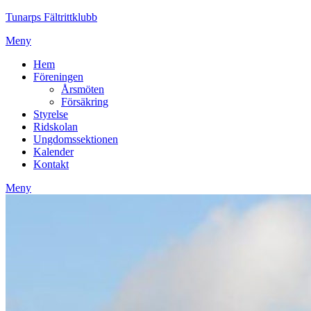
Tunarps Fältrittklubb
Meny
Hem
Föreningen
Årsmöten
Försäkring
Styrelse
Ridskolan
Ungdomssektionen
Kalender
Kontakt
Meny