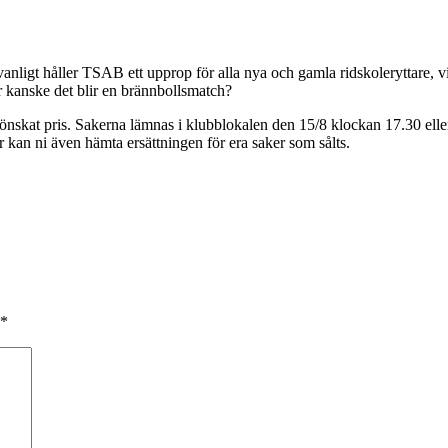
anligt håller TSAB ett upprop för alla nya och gamla ridskoleryttare,
er kanske det blir en brännbollsmatch?
 önskat pris. Sakerna lämnas i klubblokalen den 15/8 klockan 17.30 ell
r kan ni även hämta ersättningen för era saker som sålts.
*