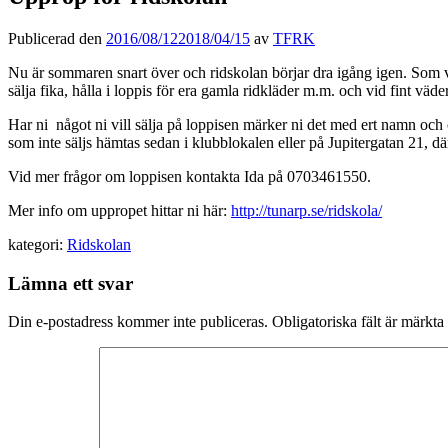
Publicerad den
2016/08/12
2018/04/15
av
TFRK
Nu är sommaren snart över och ridskolan börjar dra igång igen. Som v
sälja fika, hålla i loppis för era gamla ridkläder m.m. och vid fint väd
Har ni något ni vill sälja på loppisen märker ni det med ert namn och
som inte säljs hämtas sedan i klubblokalen eller på Jupitergatan 21, dä
Vid mer frågor om loppisen kontakta Ida på 0703461550.
Mer info om uppropet hittar ni här:
http://tunarp.se/ridskola/
kategori:
Ridskolan
Lämna ett svar
Din e-postadress kommer inte publiceras.
Obligatoriska fält är märkta