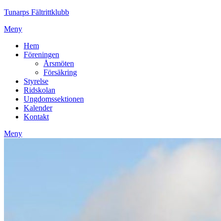
Tunarps Fältrittklubb
Meny
Hem
Föreningen
Årsmöten
Försäkring
Styrelse
Ridskolan
Ungdomssektionen
Kalender
Kontakt
Meny