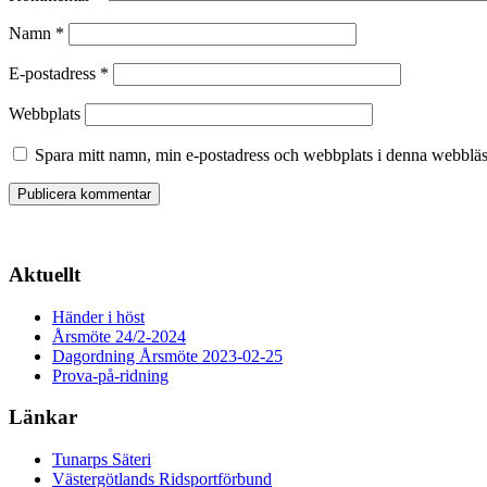
Namn
*
E-postadress
*
Webbplats
Spara mitt namn, min e-postadress och webbplats i denna webbläsa
Aktuellt
Händer i höst
Årsmöte 24/2-2024
Dagordning Årsmöte 2023-02-25
Prova-på-ridning
Länkar
Tunarps Säteri
Västergötlands Ridsportförbund