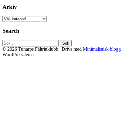
Arkiv
Arkiv
Search
Sök
efter:
© 2026 Tunarps Fältrittklubb
| Drivs med
Minimalistisk blogg
WordPress-tema