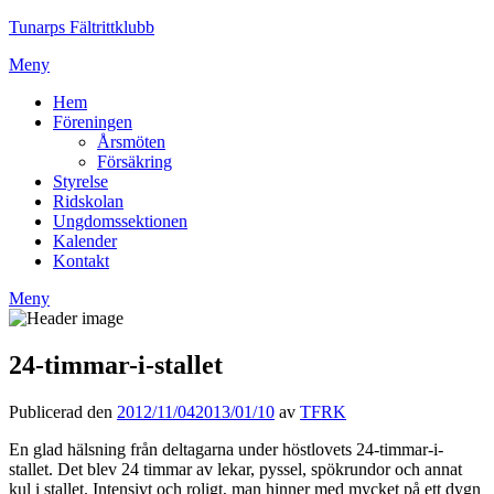
Tunarps Fältrittklubb
Meny
Hem
Föreningen
Årsmöten
Försäkring
Styrelse
Ridskolan
Ungdomssektionen
Kalender
Kontakt
Meny
24-timmar-i-stallet
Publicerad den
2012/11/04
2013/01/10
av
TFRK
En glad hälsning från deltagarna under höstlovets 24-timmar-i-
stallet. Det blev 24 timmar av lekar, pyssel, spökrundor och annat
kul i stallet. Intensivt och roligt, man hinner med mycket på ett dygn