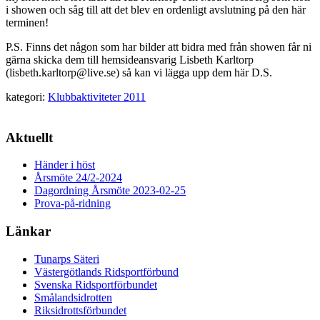
i showen och såg till att det blev en ordenligt avslutning på den här
terminen!
P.S. Finns det någon som har bilder att bidra med från showen får ni
gärna skicka dem till hemsideansvarig Lisbeth Karltorp
(lisbeth.karltorp@live.se) så kan vi lägga upp dem här D.S.
kategori:
Klubbaktiviteter 2011
Aktuellt
Händer i höst
Årsmöte 24/2-2024
Dagordning Årsmöte 2023-02-25
Prova-på-ridning
Länkar
Tunarps Säteri
Västergötlands Ridsportförbund
Svenska Ridsportförbundet
Smålandsidrotten
Riksidrottsförbundet