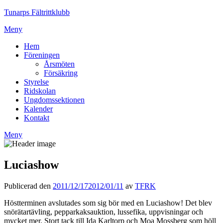
Tunarps Fältrittklubb
Meny
Hem
Föreningen
Årsmöten
Försäkring
Styrelse
Ridskolan
Ungdomssektionen
Kalender
Kontakt
Meny
Luciashow
Publicerad den
2011/12/17
2012/01/11
av
TFRK
Höstterminen avslutades som sig bör med en Luciashow! Det blev
snörätartävling, pepparkaksauktion, lussefika, uppvisningar och
mycket mer. Stort tack till Ida Karltorp och Moa Mossberg som höll