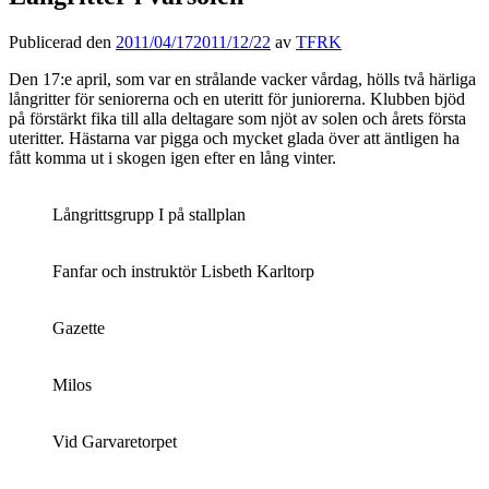
Publicerad den
2011/04/17
2011/12/22
av
TFRK
Den 17:e april, som var en strålande vacker vårdag, hölls två härliga
långritter för seniorerna och en uteritt för juniorerna. Klubben bjöd
på förstärkt fika till alla deltagare som njöt av solen och årets första
uteritter. Hästarna var pigga och mycket glada över att äntligen ha
fått komma ut i skogen igen efter en lång vinter.
Långrittsgrupp I på stallplan
Fanfar och instruktör Lisbeth Karltorp
Gazette
Milos
Vid Garvaretorpet