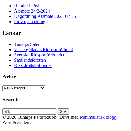
Händer i höst
Årsmöte 24/2-2024
Dagordning Årsmöte 2023-02-25
Prova-på-ridning
Länkar
Tunarps Säteri
Västergötlands Ridsportförbund
Svenska Ridsportförbundet
Smålandsidrotten
Riksidrottsförbundet
Arkiv
Arkiv
Search
Sök
efter:
© 2026 Tunarps Fältrittklubb
| Drivs med
Minimalistisk blogg
WordPress-tema