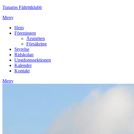
Tunarps Fältrittklubb
Meny
Hem
Föreningen
Årsmöten
Försäkring
Styrelse
Ridskolan
Ungdomssektionen
Kalender
Kontakt
Meny