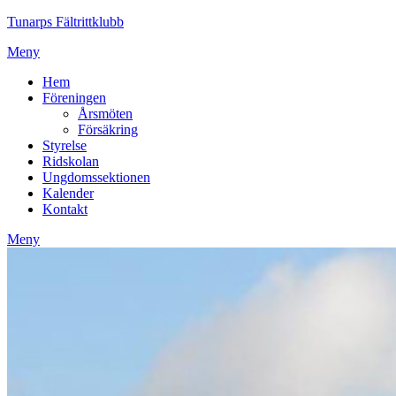
Tunarps Fältrittklubb
Meny
Hem
Föreningen
Årsmöten
Försäkring
Styrelse
Ridskolan
Ungdomssektionen
Kalender
Kontakt
Meny