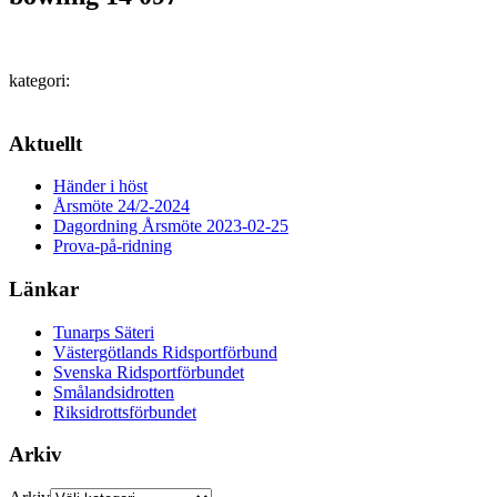
kategori:
Aktuellt
Händer i höst
Årsmöte 24/2-2024
Dagordning Årsmöte 2023-02-25
Prova-på-ridning
Länkar
Tunarps Säteri
Västergötlands Ridsportförbund
Svenska Ridsportförbundet
Smålandsidrotten
Riksidrottsförbundet
Arkiv